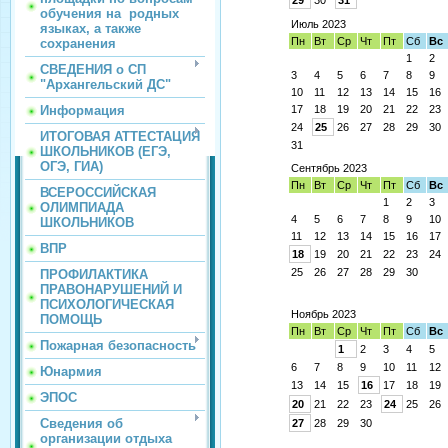
29
30
31
обучения на родных
Июль 2023
языках, а также
Пн
Вт
Ср
Чт
Пт
Сб
Вс
сохранения
1
2
СВЕДЕНИЯ о СП
3
4
5
6
7
8
9
"Архангельский ДС"
10
11
12
13
14
15
16
Информация
17
18
19
20
21
22
23
24
25
26
27
28
29
30
ИТОГОВАЯ АТТЕСТАЦИЯ
31
ШКОЛЬНИКОВ (ЕГЭ,
ОГЭ, ГИА)
Сентябрь 2023
Пн
Вт
Ср
Чт
Пт
Сб
Вс
ВСЕРОССИЙСКАЯ
1
2
3
ОЛИМПИАДА
4
5
6
7
8
9
10
ШКОЛЬНИКОВ
11
12
13
14
15
16
17
ВПР
18
19
20
21
22
23
24
25
26
27
28
29
30
ПРОФИЛАКТИКА
ПРАВОНАРУШЕНИЙ И
ПСИХОЛОГИЧЕСКАЯ
Ноябрь 2023
ПОМОЩЬ
Пн
Вт
Ср
Чт
Пт
Сб
Вс
Пожарная безопасность
1
2
3
4
5
6
7
8
9
10
11
12
Юнармия
13
14
15
16
17
18
19
ЭПОС
20
21
22
23
24
25
26
Сведения об
27
28
29
30
организации отдыха