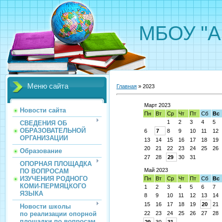
МБОУ "А
Меню сайта
Главная
»
2023
Март 2023
Новости сайта
Пн
Вт
Ср
Чт
Пт
Сб
Вс
1
2
3
4
5
СВЕДЕНИЯ ОБ
ОБРАЗОВАТЕЛЬНОЙ
6
7
8
9
10
11
12
ОРГАНИЗАЦИИ
13
14
15
16
17
18
19
20
21
22
23
24
25
26
Образование
27
28
29
30
31
ОПОРНАЯ ПЛОЩАДКА
Май 2023
ПО ВОПРОСАМ
ИЗУЧЕНИЯ РОДНОГО
Пн
Вт
Ср
Чт
Пт
Сб
Вс
КОМИ-ПЕРМЯЦКОГО
1
2
3
4
5
6
7
ЯЗЫКА
8
9
10
11
12
13
14
15
16
17
18
19
20
21
Новости школы
по реализации опорной
22
23
24
25
26
27
28
площадки по вопросам