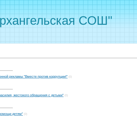
рхангельская СОШ"
онной рекламы "Вместе против коррупции!"
(0)
асилия, жестокого обращения с детьми"
(0)
помощи детям"
(0)