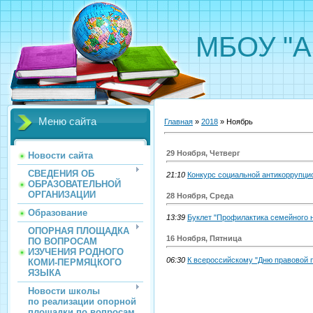
МБОУ "А
Меню сайта
Главная
»
2018
»
Ноябрь
29 Ноября, Четверг
Новости сайта
СВЕДЕНИЯ ОБ
21:10
Конкурс социальной антикоррупци
ОБРАЗОВАТЕЛЬНОЙ
ОРГАНИЗАЦИИ
28 Ноября, Среда
Образование
13:39
Буклет "Профилактика семейного н
ОПОРНАЯ ПЛОЩАДКА
16 Ноября, Пятница
ПО ВОПРОСАМ
ИЗУЧЕНИЯ РОДНОГО
06:30
К всероссийскому "Дню правовой 
КОМИ-ПЕРМЯЦКОГО
ЯЗЫКА
Новости школы
по реализации опорной
площадки по вопросам