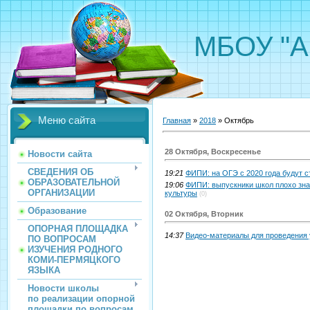
МБОУ "А
Меню сайта
Главная
»
2018
»
Октябрь
28 Октября, Воскресенье
Новости сайта
СВЕДЕНИЯ ОБ
19:21
ФИПИ: на ОГЭ с 2020 года будут с
ОБРАЗОВАТЕЛЬНОЙ
19:06
ФИПИ: выпускники школ плохо зна
ОРГАНИЗАЦИИ
культуры
(0)
Образование
02 Октября, Вторник
ОПОРНАЯ ПЛОЩАДКА
14:37
Видео-материалы для проведения
ПО ВОПРОСАМ
ИЗУЧЕНИЯ РОДНОГО
КОМИ-ПЕРМЯЦКОГО
ЯЗЫКА
Новости школы
по реализации опорной
площадки по вопросам