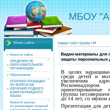
МБОУ "А
Меню сайта
Главная
»
2018
»
Октябрь
»
02
Видео-материалы для 
Новости сайта
защиты персональных 
СВЕДЕНИЯ ОБ
ОБРАЗОВАТЕЛЬНОЙ
ОРГАНИЗАЦИИ
В целях наращиван
Образование
среди детей и мол
увеличения адре
ОПОРНАЯ ПЛОЩАДКА
Роскомнадзором 
ПО ВОПРОСАМ
ориентированные 
ИЗУЧЕНИЯ РОДНОГО
КОМИ-ПЕРМЯЦКОГО
группы несовершенно
ЯЗЫКА
до 14 лет, со звуком
Новости школы
Презентация для дет
по реализации опорной
площадки по вопросам