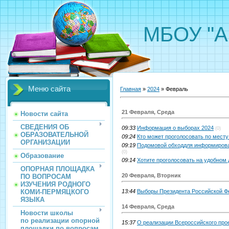
МБОУ "А
Меню сайта
Главная
»
2024
»
Февраль
21 Февраля, Среда
Новости сайта
СВЕДЕНИЯ ОБ
09:33
Информация о выборах 2024
(0)
ОБРАЗОВАТЕЛЬНОЙ
09:24
Кто может проголосовать по месту
ОРГАНИЗАЦИИ
09:19
Подомовой обходдля информирова
(0)
Образование
09:14
Хотите проголосовать на удобном 
ОПОРНАЯ ПЛОЩАДКА
20 Февраля, Вторник
ПО ВОПРОСАМ
ИЗУЧЕНИЯ РОДНОГО
КОМИ-ПЕРМЯЦКОГО
13:44
Выборы Президента Российской Фе
ЯЗЫКА
14 Февраля, Среда
Новости школы
по реализации опорной
15:37
О реализации Всероссийского про
площадки по вопросам