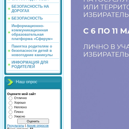
БЕЗОПАСНОСТЬ НА
ДОРОГАХ
БЕЗОПАСНОСТЬ
Информационно-
коммуникационная
образовательная
платформа «Сферум»
Памятка родителям о
безопасности детей в
новогодние каникулы
ИНФОРМАЦИЯ ДЛЯ
РОДИТЕЛЕЙ
Наш опрос
Оцените мой сайт
Отлично
Хорошо
Неплохо
Плохо
Ужасно
Результаты
|
Архив опросов