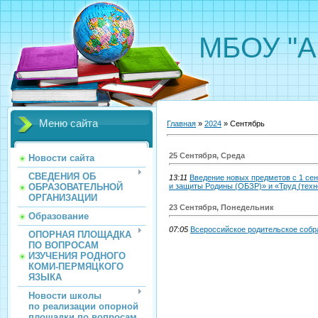
МБОУ "А
Меню сайта
Главная
»
2024
»
Сентябрь
25 Сентября, Среда
Новости сайта
СВЕДЕНИЯ ОБ
13:11
Введение новых предметов с 1 се
ОБРАЗОВАТЕЛЬНОЙ
и защиты Родины (ОБЗР)» и «Труд (техн
ОРГАНИЗАЦИИ
23 Сентября, Понедельник
Образование
07:05
Всероссийское родительское собр
ОПОРНАЯ ПЛОЩАДКА
ПО ВОПРОСАМ
ИЗУЧЕНИЯ РОДНОГО
КОМИ-ПЕРМЯЦКОГО
ЯЗЫКА
Новости школы
по реализации опорной
площадки по вопросам