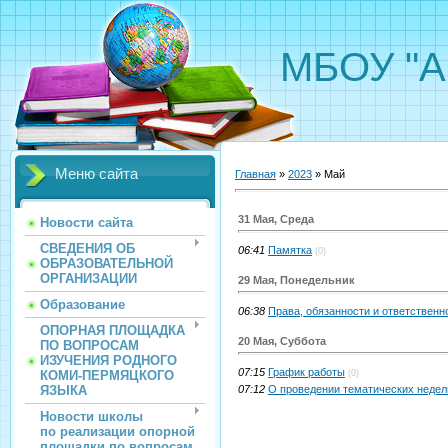
МБОУ "А
Меню сайта
Главная
»
2023
»
Май
31 Мая, Среда
Новости сайта
СВЕДЕНИЯ ОБ
06:41
Памятка
(0)
ОБРАЗОВАТЕЛЬНОЙ
ОРГАНИЗАЦИИ
29 Мая, Понедельник
Образование
06:38
Права, обязанности и ответствен
ОПОРНАЯ ПЛОЩАДКА
20 Мая, Суббота
ПО ВОПРОСАМ
ИЗУЧЕНИЯ РОДНОГО
07:15
График работы
КОМИ-ПЕРМЯЦКОГО
(0)
ЯЗЫКА
07:12
О проведении тематических недел
Новости школы
по реализации опорной
площадки по вопросам