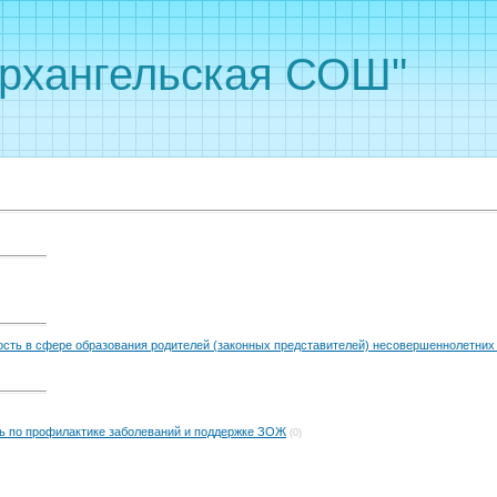
рхангельская СОШ"
ность в сфере образования родителей (законных представителей) несовершеннолетни
ь по профилактике заболеваний и поддержке ЗОЖ
(0)