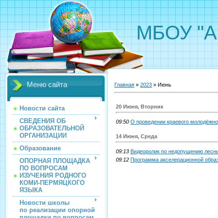
МБОУ "А
Меню сайта
Главная
»
2023
»
Июнь
20 Июня, Вторник
Новости сайта
СВЕДЕНИЯ ОБ
09:50
О проведении краевого молодёжно
ОБРАЗОВАТЕЛЬНОЙ
ОРГАНИЗАЦИИ
14 Июня, Среда
Образование
09:13
Видеоролик по недопущению лесн
09:12
Программа акселерационной обра
ОПОРНАЯ ПЛОЩАДКА
ПО ВОПРОСАМ
ИЗУЧЕНИЯ РОДНОГО
КОМИ-ПЕРМЯЦКОГО
ЯЗЫКА
Новости школы
по реализации опорной
площадки по вопросам