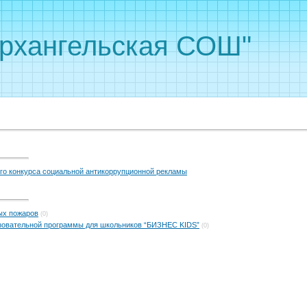
рхангельская СОШ"
го конкурса социальной антикоррупционной рекламы
ых пожаров
(0)
зовательной программы для школьников “БИЗНЕС KIDS”
(0)