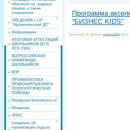
обучения на родных
языках, а также
Программа аксел
сохранения
“БИЗНЕС KIDS”
СВЕДЕНИЯ о СП
"Архангельский ДС"
Информация
Просмотров:
99
|
Добавил:
evlasova1958
|
Дата:
ИТОГОВАЯ АТТЕСТАЦИЯ
ШКОЛЬНИКОВ (ЕГЭ,
ОГЭ, ГИА)
ВСЕРОССИЙСКАЯ
ОЛИМПИАДА
ШКОЛЬНИКОВ
ВПР
ПРОФИЛАКТИКА
ПРАВОНАРУШЕНИЙ И
ПСИХОЛОГИЧЕСКАЯ
ПОМОЩЬ
Пожарная безопасность
Юнармия
ЭПОС
Сведения об
организации отдыха