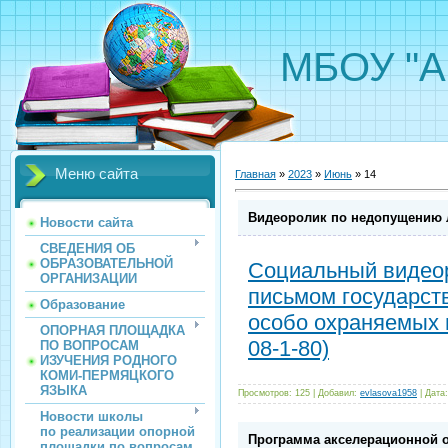
МБОУ "А
Меню сайта
Главная
»
2023
»
Июнь
»
14
Видеоролик по недопущению 
Новости сайта
СВЕДЕНИЯ ОБ
ОБРАЗОВАТЕЛЬНОЙ
Социальный видеор
ОРГАНИЗАЦИИ
письмом государст
Образование
особо охраняемых п
ОПОРНАЯ ПЛОЩАДКА
08-1-80)
ПО ВОПРОСАМ
ИЗУЧЕНИЯ РОДНОГО
КОМИ-ПЕРМЯЦКОГО
ЯЗЫКА
Просмотров:
125
|
Добавил:
evlasova1958
|
Дата:
Новости школы
по реализации опорной
Программа акселерационной 
площадки по вопросам