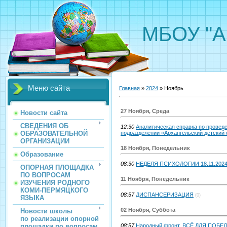
МБОУ "А
Меню сайта
Главная
»
2024
»
Ноябрь
27 Ноября, Среда
Новости сайта
СВЕДЕНИЯ ОБ
12:30
Аналитическая справка по проведе
ОБРАЗОВАТЕЛЬНОЙ
подразделении «Архангельский детский 
ОРГАНИЗАЦИИ
18 Ноября, Понедельник
Образование
08:30
НЕДЕЛЯ ПСИХОЛОГИИ 18.11.2024 -
ОПОРНАЯ ПЛОЩАДКА
ПО ВОПРОСАМ
11 Ноября, Понедельник
ИЗУЧЕНИЯ РОДНОГО
КОМИ-ПЕРМЯЦКОГО
08:57
ДИСПАНСЕРИЗАЦИЯ
(0)
ЯЗЫКА
02 Ноября, Суббота
Новости школы
по реализации опорной
площадки по вопросам
08:57
Народный фронт. ВСЁ ДЛЯ ПОБЕ