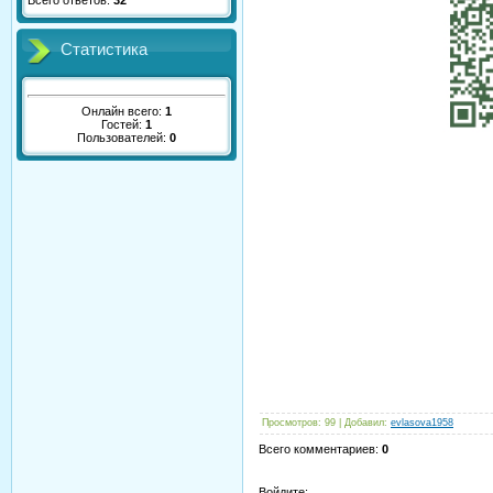
Всего ответов:
32
Статистика
Онлайн всего:
1
Гостей:
1
Пользователей:
0
Просмотров
:
99
|
Добавил
:
evlasova1958
Всего комментариев
:
0
Войдите: