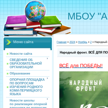
МБОУ "А
Меню сайта
Главная
»
2024
»
Ноябрь
»
2
» Народный
Народный фронт. ВСЁ ДЛЯ П
Новости сайта
СВЕДЕНИЯ ОБ
ОБРАЗОВАТЕЛЬНОЙ
ВСЁ для ПОБЕДЫ!
ОРГАНИЗАЦИИ
Образование
ОПОРНАЯ ПЛОЩАДКА
ПО ВОПРОСАМ
ИЗУЧЕНИЯ РОДНОГО
КОМИ-ПЕРМЯЦКОГО
ЯЗЫКА
Новости школы
по реализации опорной
площадки по вопросам