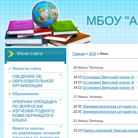
МБОУ "А
Меню сайта
Главная
»
2019
»
Июнь
28 Июня, Пятница
Новости сайта
СВЕДЕНИЯ ОБ
14:13
Осторожно! Вирусный гепатит А!
(0
ОБРАЗОВАТЕЛЬНОЙ
14:13
Осторожно! Вирусный гепатит А!
(0
ОРГАНИЗАЦИИ
14:12
Осторожно! Вирусный гепатит А!
(0
Образование
27 Июня, Четверг
ОПОРНАЯ ПЛОЩАДКА
ПО ВОПРОСАМ
22:31
Эпидемиологическая ситуация по 
ИЗУЧЕНИЯ РОДНОГО
22:31
Эпидемиологическая ситуация по 
КОМИ-ПЕРМЯЦКОГО
ЯЗЫКА
21 Июня, Пятница
Новости школы
15:13
Память поколений "Красная гвозди
по реализации опорной
площадки по вопросам