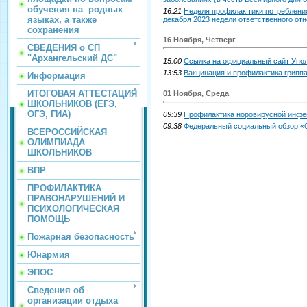
обучения на родных
16:21
Неделя профилак.тики потребления
языках, а также
декабря 2023 недели ответственного от
сохранения
16 Ноября, Четверг
СВЕДЕНИЯ о СП
"Архангельский ДС"
15:00
Ссылка на официальный сайт Упол
13:53
Вакцинация и профилактика грипп
Информация
ИТОГОВАЯ АТТЕСТАЦИЯ
01 Ноября, Среда
ШКОЛЬНИКОВ (ЕГЭ,
ОГЭ, ГИА)
09:39
Профилактика норовирусной инфе
09:38
Федеральный социальный обзор «
ВСЕРОССИЙСКАЯ
ОЛИМПИАДА
ШКОЛЬНИКОВ
ВПР
ПРОФИЛАКТИКА
ПРАВОНАРУШЕНИЙ И
ПСИХОЛОГИЧЕСКАЯ
ПОМОЩЬ
Пожарная безопасность
Юнармия
ЭПОС
Сведения об
организации отдыха