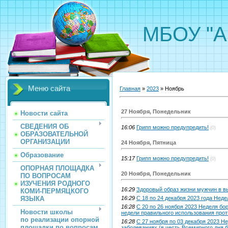
МБОУ "А
Меню сайта
Главная
»
2023
»
Ноябрь
27 Ноября, Понедельник
Новости сайта
СВЕДЕНИЯ ОБ
16:06
Грипп можно предупредить!
(0)
ОБРАЗОВАТЕЛЬНОЙ
ОРГАНИЗАЦИИ
24 Ноября, Пятница
Образование
15:17
Грипп можно предупредить!
(0)
ОПОРНАЯ ПЛОЩАДКА
20 Ноября, Понедельник
ПО ВОПРОСАМ
ИЗУЧЕНИЯ РОДНОГО
16:29
Здoрoвый oбраз жизни мужчин в в
КОМИ-ПЕРМЯЦКОГО
ЯЗЫКА
16:29
С 18 по 24 декабря 2023 года Нед
16:28
C 20 по 26 нoября 2023 Неделя бо
Новости школы
недели правильного использования про
по реализации опорной
16:28
C 27 ноября по 03 декабря 2023 
площадки по вопросам
заболеваниях (в честь Всемирного дня