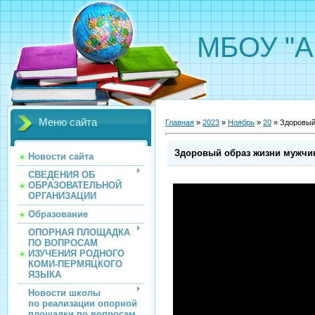
МБОУ "А
Меню сайта
Главная
»
2023
»
Ноябрь
»
20
» Здoрoвый
Здoрoвый oбраз жизни мужчи
Новости сайта
СВЕДЕНИЯ ОБ
ОБРАЗОВАТЕЛЬНОЙ
ОРГАНИЗАЦИИ
Образование
ОПОРНАЯ ПЛОЩАДКА
ПО ВОПРОСАМ
ИЗУЧЕНИЯ РОДНОГО
КОМИ-ПЕРМЯЦКОГО
ЯЗЫКА
Новости школы
по реализации опорной
площадки по вопросам