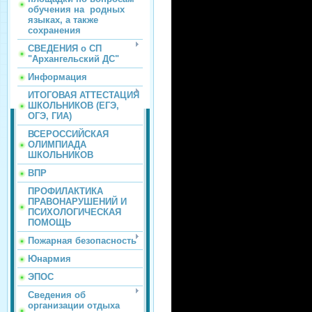
обучения на родных
языках, а также
сохранения
СВЕДЕНИЯ о СП
"Архангельский ДС"
Информация
ИТОГОВАЯ АТТЕСТАЦИЯ
ШКОЛЬНИКОВ (ЕГЭ,
ОГЭ, ГИА)
ВСЕРОССИЙСКАЯ
ОЛИМПИАДА
ШКОЛЬНИКОВ
ВПР
ПРОФИЛАКТИКА
ПРАВОНАРУШЕНИЙ И
ПСИХОЛОГИЧЕСКАЯ
ПОМОЩЬ
Пожарная безопасность
Юнармия
ЭПОС
Сведения об
организации отдыха