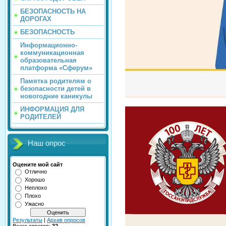
БЕЗОПАСНОСТЬ НА
ДОРОГАХ
БЕЗОПАСНОСТЬ
Информационно-
коммуникационная
образовательная
платформа «Сферум»
Памятка родителям о
безопасности детей в
новогодние каникулы
ИНФОРМАЦИЯ ДЛЯ
РОДИТЕЛЕЙ
Наш опрос
Оцените мой сайт
Отлично
Хорошо
Неплохо
Плохо
Ужасно
Результаты
|
Архив опросов