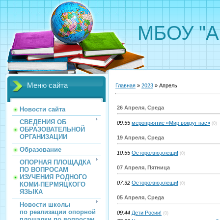
МБОУ "А
Меню сайта
Главная
»
2023
»
Апрель
26 Апреля, Среда
Новости сайта
СВЕДЕНИЯ ОБ
09:55
мероприятие «Мир вокруг нас»
(0)
ОБРАЗОВАТЕЛЬНОЙ
ОРГАНИЗАЦИИ
19 Апреля, Среда
Образование
10:55
Осторожно,клещи!
(0)
ОПОРНАЯ ПЛОЩАДКА
07 Апреля, Пятница
ПО ВОПРОСАМ
ИЗУЧЕНИЯ РОДНОГО
07:32
Осторожно,клещи!
КОМИ-ПЕРМЯЦКОГО
(0)
ЯЗЫКА
05 Апреля, Среда
Новости школы
по реализации опорной
09:44
Дети Росии!
(0)
площадки по вопросам