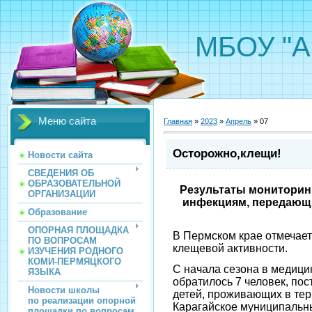
МБОУ "А
Меню сайта
Главная
»
2023
»
Апрель
»
07
Осторожно,клещи!
Новости сайта
СВЕДЕНИЯ ОБ
ОБРАЗОВАТЕЛЬНОЙ
Результаты мониторин
ОРГАНИЗАЦИИ
инфекциям, передающих
Образование
ОПОРНАЯ ПЛОЩАДКА
В Пермском крае отмечае
ПО ВОПРОСАМ
клещевой активности.
ИЗУЧЕНИЯ РОДНОГО
КОМИ-ПЕРМЯЦКОГО
С начала сезона в медици
ЯЗЫКА
обратилось 7 человек, пос
Новости школы
детей, проживающих в тер
по реализации опорной
Карагайское муниципальн
площадки по вопросам