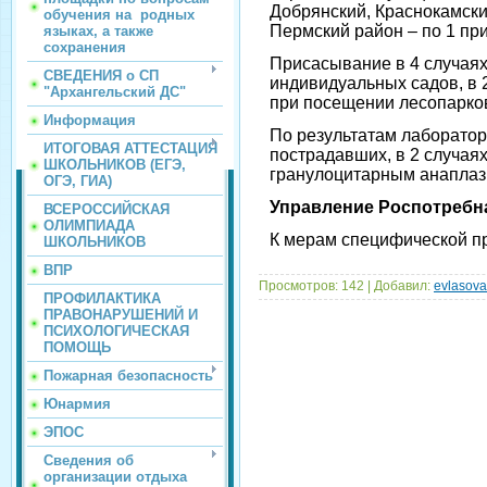
Добрянский, Краснокамский
обучения на родных
Пермский район – по 1 пр
языках, а также
сохранения
Присасывание в 4 случая
СВЕДЕНИЯ о СП
индивидуальных садов, в 
"Архангельский ДС"
при посещении лесопарков
Информация
По результатам лаборатор
ИТОГОВАЯ АТТЕСТАЦИЯ
пострадавших, в 2 случа
ШКОЛЬНИКОВ (ЕГЭ,
гранулоцитарным анаплазм
ОГЭ, ГИА)
Управление Роспотребн
ВСЕРОССИЙСКАЯ
ОЛИМПИАДА
К мерам специфической 
ШКОЛЬНИКОВ
ВПР
Просмотров:
142
|
Добавил:
evlasov
ПРОФИЛАКТИКА
ПРАВОНАРУШЕНИЙ И
ПСИХОЛОГИЧЕСКАЯ
ПОМОЩЬ
Пожарная безопасность
Юнармия
ЭПОС
Сведения об
организации отдыха