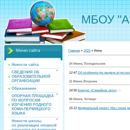
МБОУ "А
Меню сайта
Главная
»
2024
»
Июнь
24 Июня, Понедельник
Новости сайта
СВЕДЕНИЯ ОБ
12:47
Об особенностях выдачи аттестат
ОБРАЗОВАТЕЛЬНОЙ
ОРГАНИЗАЦИИ
11 Июня, Вторник
Образование
14:56
Конкурс «Семейное лето»
(0)
ОПОРНАЯ ПЛОЩАДКА
06 Июня, Четверг
ПО ВОПРОСАМ
ИЗУЧЕНИЯ РОДНОГО
15:12
Федеральный проект «Без срока д
КОМИ-ПЕРМЯЦКОГО
ЯЗЫКА
Новости школы
по реализации опорной
площадки по вопросам