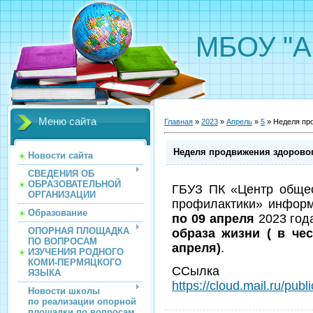
МБОУ "А
Меню сайта
Главная
»
2023
»
Апрель
»
5
» Неделя про
Неделя продвижения здоровог
Новости сайта
СВЕДЕНИЯ ОБ
ОБРАЗОВАТЕЛЬНОЙ
ГБУЗ ПК «Центр общес
ОРГАНИЗАЦИИ
профилактики» информ
Образование
по 09 апреля
2023 го
ОПОРНАЯ ПЛОЩАДКА
образа жизни ( в че
ПО ВОПРОСАМ
апреля)
.
ИЗУЧЕНИЯ РОДНОГО
КОМИ-ПЕРМЯЦКОГО
ССылка 
ЯЗЫКА
https://cloud.mail.ru/pu
Новости школы
по реализации опорной
площадки по вопросам