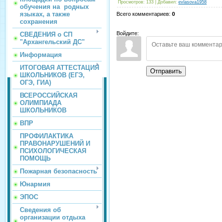
Просмотров
:
133
|
Добавил
:
evlasova1958
обучения на родных
языках, а также
Всего комментариев
:
0
сохранения
Войдите:
СВЕДЕНИЯ о СП
"Архангельский ДС"
Информация
ИТОГОВАЯ АТТЕСТАЦИЯ
Отправить
ШКОЛЬНИКОВ (ЕГЭ,
ОГЭ, ГИА)
ВСЕРОССИЙСКАЯ
ОЛИМПИАДА
ШКОЛЬНИКОВ
ВПР
ПРОФИЛАКТИКА
ПРАВОНАРУШЕНИЙ И
ПСИХОЛОГИЧЕСКАЯ
ПОМОЩЬ
Пожарная безопасность
Юнармия
ЭПОС
Сведения об
организации отдыха