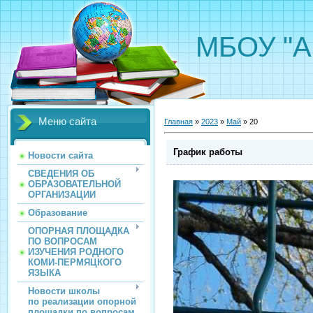
МБОУ "А
Меню сайта
Главная
»
2023
»
Май
»
20
График работы
Новости сайта
СВЕДЕНИЯ ОБ
ОБРАЗОВАТЕЛЬНОЙ
ОРГАНИЗАЦИИ
Образование
ОПОРНАЯ ПЛОЩАДКА
ПО ВОПРОСАМ
ИЗУЧЕНИЯ РОДНОГО
КОМИ-ПЕРМЯЦКОГО
ЯЗЫКА
Новости школы
по реализации опорной
площадки по вопросам