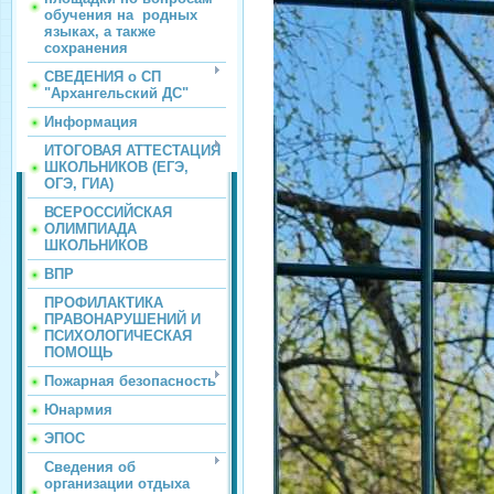
обучения на родных
языках, а также
сохранения
СВЕДЕНИЯ о СП
"Архангельский ДС"
Информация
ИТОГОВАЯ АТТЕСТАЦИЯ
ШКОЛЬНИКОВ (ЕГЭ,
ОГЭ, ГИА)
ВСЕРОССИЙСКАЯ
ОЛИМПИАДА
ШКОЛЬНИКОВ
ВПР
ПРОФИЛАКТИКА
ПРАВОНАРУШЕНИЙ И
ПСИХОЛОГИЧЕСКАЯ
ПОМОЩЬ
Пожарная безопасность
Юнармия
ЭПОС
Сведения об
организации отдыха