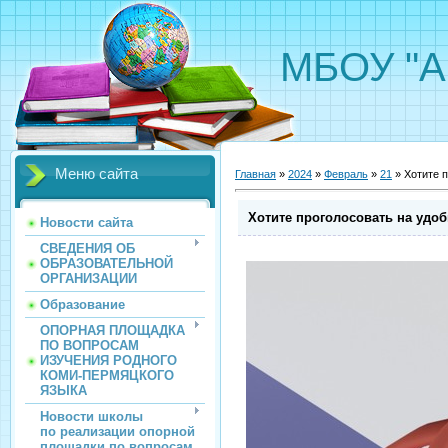
МБОУ "А
Меню сайта
Главная
»
2024
»
Февраль
»
21
» Хотите 
Хотите проголосовать на удо
Новости сайта
СВЕДЕНИЯ ОБ
ОБРАЗОВАТЕЛЬНОЙ
ОРГАНИЗАЦИИ
Образование
ОПОРНАЯ ПЛОЩАДКА
ПО ВОПРОСАМ
ИЗУЧЕНИЯ РОДНОГО
КОМИ-ПЕРМЯЦКОГО
ЯЗЫКА
Новости школы
по реализации опорной
площадки по вопросам