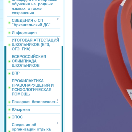
обучения на родных
языках, а также
сохранения
СВЕДЕНИЯ о СП
"Архангельский ДС"
Информация
ИТОГОВАЯ АТТЕСТАЦИЯ
ШКОЛЬНИКОВ (ЕГЭ,
ОГЭ, ГИА)
ВСЕРОССИЙСКАЯ
ОЛИМПИАДА
ШКОЛЬНИКОВ
ВПР
ПРОФИЛАКТИКА
ПРАВОНАРУШЕНИЙ И
ПСИХОЛОГИЧЕСКАЯ
ПОМОЩЬ
Пожарная безопасность
Юнармия
ЭПОС
Сведения об
организации отдыха