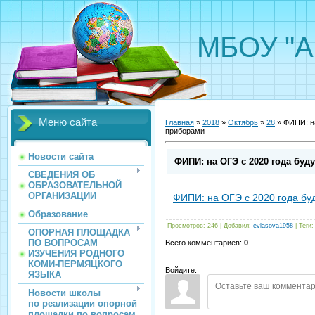
МБОУ "А
Меню сайта
Главная
»
2018
»
Октябрь
»
28
» ФИПИ: на
приборами
Новости сайта
ФИПИ: на ОГЭ с 2020 года буд
СВЕДЕНИЯ ОБ
ОБРАЗОВАТЕЛЬНОЙ
ОРГАНИЗАЦИИ
ФИПИ: на ОГЭ с 2020 года буд
Образование
Просмотров
:
246
|
Добавил
:
evlasova1958
|
Теги
:
ОПОРНАЯ ПЛОЩАДКА
ПО ВОПРОСАМ
Всего комментариев
:
0
ИЗУЧЕНИЯ РОДНОГО
КОМИ-ПЕРМЯЦКОГО
Войдите:
ЯЗЫКА
Новости школы
по реализации опорной
площадки по вопросам