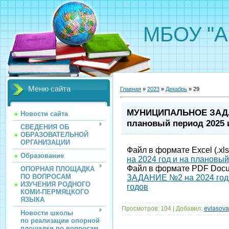
МБОУ "А
Меню сайта
Главная
»
2023
»
Декабрь
»
29
МУНИЦИПАЛЬНОЕ ЗАДАН
Новости сайта
плановый период 2025 и
СВЕДЕНИЯ ОБ
ОБРАЗОВАТЕЛЬНОЙ
ОРГАНИЗАЦИИ
Файл в формате Excel (.xls
Образование
на 2024 год и на плановый
Файл в формате PDF Docum
ОПОРНАЯ ПЛОЩАДКА
ПО ВОПРОСАМ
ЗАДАНИЕ №2 на 2024 год 
ИЗУЧЕНИЯ РОДНОГО
годов
КОМИ-ПЕРМЯЦКОГО
ЯЗЫКА
Просмотров:
104
|
Добавил:
evlasov
Новости школы
по реализации опорной
площадки по вопросам