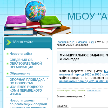
МБОУ "А
Меню сайта
Главная
»
2023
»
Декабрь
»
29
» МУНИЦИП
период 2025 и 2026 годов
Новости сайта
МУНИЦИПАЛЬНОЕ ЗАДАНИЕ №2 н
и 2026 годов
СВЕДЕНИЯ ОБ
ОБРАЗОВАТЕЛЬНОЙ
ОРГАНИЗАЦИИ
Файл в формате Excel (.xlsx):
МУ
Образование
плановый период 2025 и 2026 годо
Файл в формате PDF Document (.p
ОПОРНАЯ ПЛОЩАДКА
на плановый период 2025 и 2026 г
ПО ВОПРОСАМ
ИЗУЧЕНИЯ РОДНОГО
КОМИ-ПЕРМЯЦКОГО
Просмотров
:
104
|
Добавил
:
evlasova1958
ЯЗЫКА
Всего комментариев
:
0
Новости школы
по реализации опорной
Войдите:
площадки по вопросам