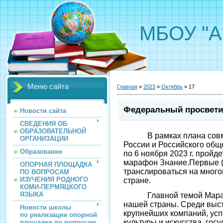
МБОУ "А
Меню сайта
Главная
»
2023
»
Октябрь
»
17
Федеральный просвети
Новости сайта
СВЕДЕНИЯ ОБ
ОБРАЗОВАТЕЛЬНОЙ
В рамках плана совме
ОРГАНИЗАЦИИ
России и Российского обще
Образование
по 6 ноября 2023 г. прой
марафон Знание.Первые (д
ОПОРНАЯ ПЛОЩАДКА
транслироваться на мног
ПО ВОПРОСАМ
ИЗУЧЕНИЯ РОДНОГО
стране.
КОМИ-ПЕРМЯЦКОГО
ЯЗЫКА
Главной темой Марафон
нашей страны. Среди выс
Новости школы
крупнейших компаний, ус
по реализации опорной
культуры и искусства, го
площадки по вопросам