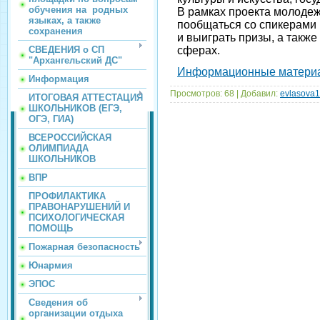
обучения на родных
В рамках проекта молодеж
языках, а также
пообщаться со спикерами 
сохранения
и выиграть призы, а также
СВЕДЕНИЯ о СП
сферах.
"Архангельский ДС"
Информационные матери
Информация
Просмотров:
68
|
Добавил:
evlasova
ИТОГОВАЯ АТТЕСТАЦИЯ
ШКОЛЬНИКОВ (ЕГЭ,
ОГЭ, ГИА)
ВСЕРОССИЙСКАЯ
ОЛИМПИАДА
ШКОЛЬНИКОВ
ВПР
ПРОФИЛАКТИКА
ПРАВОНАРУШЕНИЙ И
ПСИХОЛОГИЧЕСКАЯ
ПОМОЩЬ
Пожарная безопасность
Юнармия
ЭПОС
Сведения об
организации отдыха