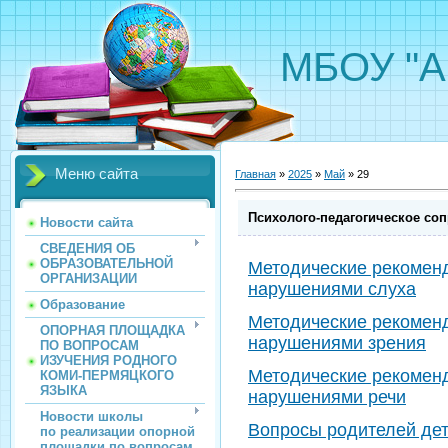
МБОУ "А
Меню сайта
Главная
»
2025
»
Май
»
29
Психолого-педагогическое с
Новости сайта
СВЕДЕНИЯ ОБ
ОБРАЗОВАТЕЛЬНОЙ
Методические рекоменд
ОРГАНИЗАЦИИ
нарушениями слуха
Образование
Методические рекоменд
ОПОРНАЯ ПЛОЩАДКА
нарушениями зрения
ПО ВОПРОСАМ
ИЗУЧЕНИЯ РОДНОГО
Методические рекоменд
КОМИ-ПЕРМЯЦКОГО
ЯЗЫКА
нарушениями речи
Новости школы
Вопросы родителей дет
по реализации опорной
площадки по вопросам