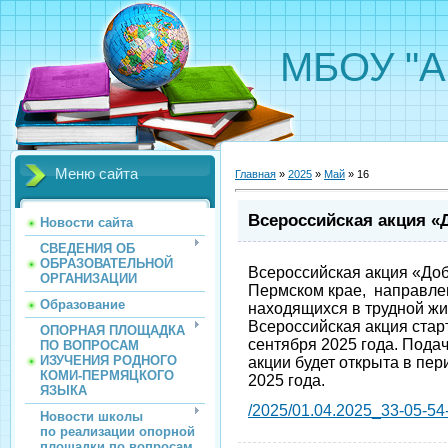
МБОУ "А
Меню сайта
Главная
»
2025
»
Май
»
16
Всероссийская акция «
Новости сайта
СВЕДЕНИЯ ОБ
ОБРАЗОВАТЕЛЬНОЙ
Всероссийская акция «Доб
ОРГАНИЗАЦИИ
Пермском крае, направлен
Образование
находящихся в трудной жи
Всероссийская акция старт
ОПОРНАЯ ПЛОЩАДКА
сентября 2025 года. Подач
ПО ВОПРОСАМ
ИЗУЧЕНИЯ РОДНОГО
акции будет открыта в пер
КОМИ-ПЕРМЯЦКОГО
2025 года.
ЯЗЫКА
/2025/01.04.2025_33-05-54-
Новости школы
по реализации опорной
площадки по вопросам