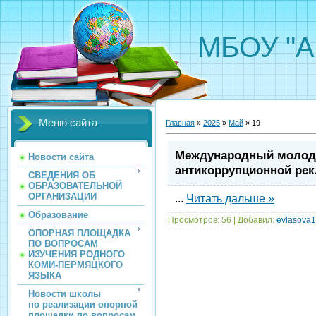
МБОУ "А
Меню сайта
Главная
»
2025
»
Май
»
19
Международный молод
Новости сайта
антикоррупционной рек
СВЕДЕНИЯ ОБ
ОБРАЗОВАТЕЛЬНОЙ
ОРГАНИЗАЦИИ
...
Читать дальше »
Образование
Просмотров:
56
|
Добавил:
evlasova
ОПОРНАЯ ПЛОЩАДКА
ПО ВОПРОСАМ
ИЗУЧЕНИЯ РОДНОГО
КОМИ-ПЕРМЯЦКОГО
ЯЗЫКА
Новости школы
по реализации опорной
площадки по вопросам