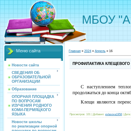
МБОУ "А
Меню сайта
Главная
»
2024
»
Апрель
»
16
ПРОФИЛАКТИКА КЛЕЩЕВОГО
Новости сайта
СВЕДЕНИЯ ОБ
ОБРАЗОВАТЕЛЬНОЙ
ОРГАНИЗАЦИИ
С наступлением тепло
Образование
продолжаться до конца октяб
ОПОРНАЯ ПЛОЩАДКА
ПО ВОПРОСАМ
Клещи являются перено
ИЗУЧЕНИЯ РОДНОГО
КОМИ-ПЕРМЯЦКОГО
ЯЗЫКА
Просмотров:
101
|
Добавил:
evlasova1958
|
Дата:
Новости школы
по реализации опорной
площадки по вопросам