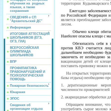
территории Кудымкарского 
обучения на родных
языках, а также
Ежегодно заболеваемость 
сохранения
по Российской Федерации 
СВЕДЕНИЯ о СП
является преобладание забо
"Архангельский ДС"
лесом.
Информация
Обычно клещи обитаю
ИТОГОВАЯ АТТЕСТАЦИЯ
Наиболее опасны клещи с мая
ШКОЛЬНИКОВ (ЕГЭ,
ОГЭ, ГИА)
Обезопасить себя в
ВСЕРОССИЙСКАЯ
против КВЭ считается лиц
ОЛИМПИАДА
дальнейшем необходимо буде
ШКОЛЬНИКОВ
закончить ее необходимо з
вакцинации детей от клеще
ВПР
поставить прививку можно в
ПРОФИЛАКТИКА
ПРАВОНАРУШЕНИЙ И
На открытых территориях (м
ПСИХОЛОГИЧЕСКАЯ
базы отдыха) необходимо пр
ПОМОЩЬ
1. дератизационные меро
Пожарная безопасность
численности прокормителей 
Юнармия
2. акарицидные обработки д
ЭПОС
Обращаем внимание, что вс
Сведения об
организации отдыха
употреблять сырое молоко к