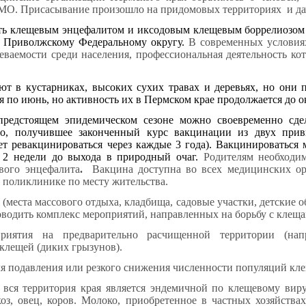
МО. Присасывание произошло на придомовых территориях и да
клещевым энцефалитом и иксодовым клещевым боррелиозом 
и Приволжскому Федеральному округу.
В современных условия
леваемости среди населения, профессиональная деятельность ко
т в кустарниках, высоких сухих травах и деревьях, но они 
 по июнь, но активность их в Пермском крае продолжается до о
 предстоящем эпидемическом сезоне можно своевременно сд
о, получившее законченный курс вакцинации из двух при
т ревакцинироваться через каждые 3 года). Вакцинироваться 
а 2 недели до выхода в природный очаг.
Родителям необходи
вого энцефалита
.
Вакцина доступна во всех медицинских орг
 поликлинике по месту жительства.
еста массового отдыха, кладбища, садовые участки, детские о
оводить комплекс мероприятий, направленных на борьбу с клеща
приятия на предварительно расчищенной территории (на
клещей (диких грызунов).
ля подавления или резкого снижения численности популяций кл
я территория края является эндемичной по клещевому виру
оз, овец, коров. Молоко, приобретенное в частных хозяйства