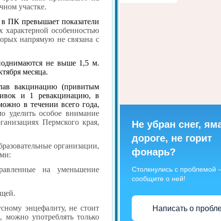
чном участке.
в ПК превышает показатели
х характерной особенностью
торых напрямую не связана с
поднимаются не выше 1,5 м.
ктября месяца.
елав вакцинацию (привитым
вивок и 1 ревакцинацию, в
можно в течении всего года,
мо уделить особое внимание
анизациях Пермского края,
Не убран снег, ям
дороге, не горит
бразовательные организации,
фонарь?
ми:
Столкнулись с проблемой
правленные на уменьшение
сообщите о ней!
ещей.
сному энцефалиту, не стоит
Написать о пробл
х, можно употреблять только