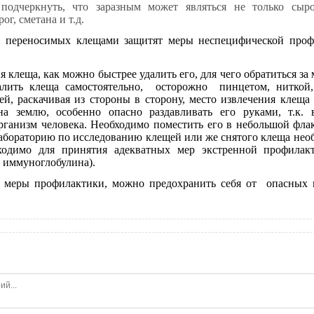
 подчеркнуть, что заразным может являться не только сыр
ог, сметана и т.д.
ереносимых клещами защитят меры неспецифической профи
я клеща, как можно быстрее удалить его, для чего обратиться 
алить клеща самостоятельно, осторожно пинцетом, ниткой,
й, раскачивая из стороны в сторону, место извлечения клеща
на землю, особенно опасно раздавливать его руками, т.к. 
рганизм человека. Необходимо поместить его в небольшой фла
лабораторию по исследованию клещей или же снятого клеща нео
ходимо для принятия адекватных мер экстренной профилак
 иммуноглобулина).
 меры профилактики, можно предохранить себя от опасных 