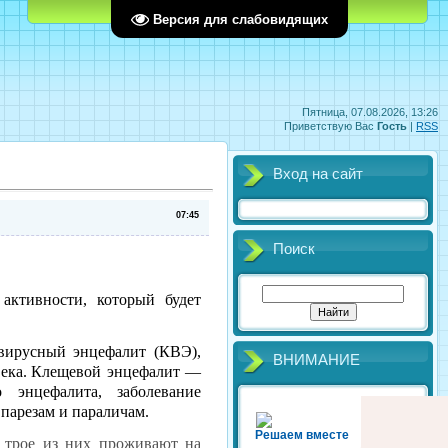
Главная
Регистрация
Вход
Версия для слабовидящих
Пятница, 07.08.2026, 13:26
Приветствую Вас
Гость
|
RSS
Вход на сайт
07:45
Поиск
активности, который будет
вирусный энцефалит (КВЭ),
ВНИМАНИЕ
ека.
Клещевой энцефалит —
 энцефалита, заболевание
парезам и параличам.
Решаем вместе
 трое из них проживают на