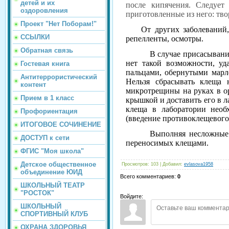
детей и их
после кипячения. Следует
оздоровления
приготовленные из него: твор
Проект "Нет Поборам!"
От других заболеваний, п
ССЫЛКИ
репелленты, осмотры.
Обратная связь
В случае присасывани
нет такой возможности, уд
Гостевая книга
пальцами, обернутыми марле
Антитеррористический
Нельзя сбрасывать клеща 
контент
микротрещины на руках в о
Прием в 1 класс
крышкой и доставить его в 
клеща в лаборатории необ
Профориентация
(введение противоклещевого
ИТОГОВОЕ СОЧИНЕНИЕ
Выполняя несложные
ДОСТУП к сети
переносимых клещами.
ФГИС "Моя школа"
Детское общественное
Просмотров
:
103
|
Добавил
:
evlasova1958
объединение ЮИД
Всего комментариев
:
0
ШКОЛЬНЫЙ ТЕАТР
"РОСТОК"
Войдите:
ШКОЛЬНЫЙ
СПОРТИВНЫЙ КЛУБ
ОХРАНА ЗДОРОВЬЯ