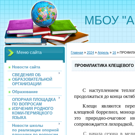
МБОУ "А
Меню сайта
Главная
»
2024
»
Апрель
»
16
» ПРОФИЛ
ПРОФИЛАКТИКА КЛЕЩЕВОГО
Новости сайта
СВЕДЕНИЯ ОБ
ОБРАЗОВАТЕЛЬНОЙ
ОРГАНИЗАЦИИ
С наступлением теплог
Образование
продолжаться до конца октяб
ОПОРНАЯ ПЛОЩАДКА
ПО ВОПРОСАМ
Клещи являются перен
ИЗУЧЕНИЯ РОДНОГО
клещевой боррелиоз, моноци
КОМИ-ПЕРМЯЦКОГО
ЯЗЫКА
это природно-очаговое и
сопровождается лихорадкой,
Новости школы
по реализации опорной
С начала сезона в медици
площадки по вопросам