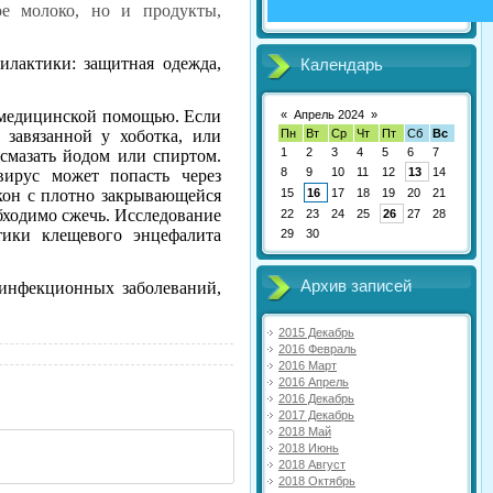
ое молоко, но и продукты,
лактики: защитная одежда,
Календарь
за медицинской помощью. Если
«
Апрель 2024
»
Пн
Вт
Ср
Чт
Пт
Сб
Вс
 завязанной у хоботка, или
1
2
3
4
5
6
7
 смазать йодом или спиртом.
8
9
10
11
12
13
14
вирус может попасть через
15
16
17
18
19
20
21
кон с плотно закрывающейся
бходимо сжечь. Исследование
22
23
24
25
26
27
28
тики клещевого энцефалита
29
30
Архив записей
инфекционных заболеваний,
2015 Декабрь
2016 Февраль
2016 Март
2016 Апрель
2016 Декабрь
2017 Декабрь
2018 Май
2018 Июнь
2018 Август
2018 Октябрь