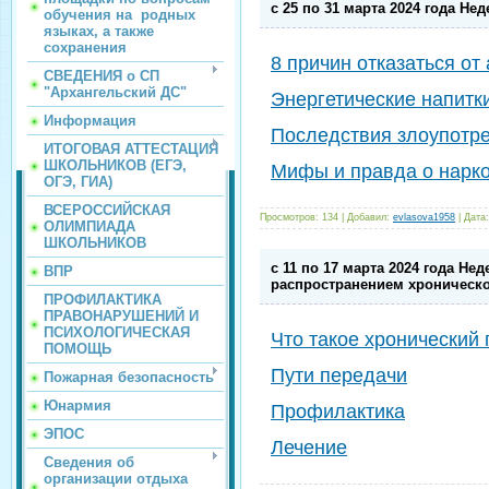
с 25 по 31 марта 2024 года Не
обучения на родных
языках, а также
сохранения
8 причин отказаться от
СВЕДЕНИЯ о СП
"Архангельский ДС"
Энергетические напитк
Информация
Последствия злоупотре
ИТОГОВАЯ АТТЕСТАЦИЯ
ШКОЛЬНИКОВ (ЕГЭ,
Мифы и правда о нарко
ОГЭ, ГИА)
ВСЕРОССИЙСКАЯ
Просмотров:
134
|
Добавил:
evlasova1958
|
Дата:
ОЛИМПИАДА
ШКОЛЬНИКОВ
с 11 по 17 марта 2024 года Не
ВПР
распространением хроническог
ПРОФИЛАКТИКА
ПРАВОНАРУШЕНИЙ И
ПСИХОЛОГИЧЕСКАЯ
Что такое хронический 
ПОМОЩЬ
Пути передачи
Пожарная безопасность
Юнармия
Профилактика
ЭПОС
Лечение
Сведения об
организации отдыха