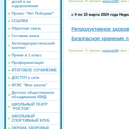
детей и их
Просмотров:
85
|
Добавил:
evlasova1958
|
Дата:
оздоровления
Проект "Нет Поборам!"
с 4 по 10 марта 2024 года Нед
ССЫЛКИ
Обратная связь
Репродуктивное здоро
Гостевая книга
Безопасное хранение л
Антитеррористический
контент
Просмотров:
70
|
Добавил:
evlasova1958
|
Дата:
Прием в 1 класс
Профориентация
ИТОГОВОЕ СОЧИНЕНИЕ
ДОСТУП к сети
ФГИС "Моя школа"
Детское общественное
объединение ЮИД
ШКОЛЬНЫЙ ТЕАТР
"РОСТОК"
ШКОЛЬНЫЙ
СПОРТИВНЫЙ КЛУБ
ОХРАНА ЗДОРОВЬЯ