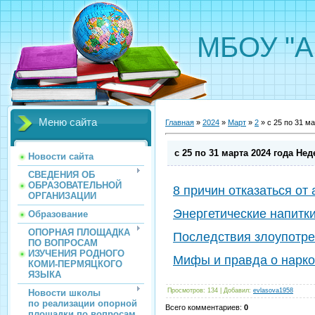
МБОУ "А
Меню сайта
Главная
»
2024
»
Март
»
2
» с 25 по 31 м
с 25 по 31 марта 2024 года Не
Новости сайта
СВЕДЕНИЯ ОБ
ОБРАЗОВАТЕЛЬНОЙ
8 причин отказаться от
ОРГАНИЗАЦИИ
Энергетические напитк
Образование
ОПОРНАЯ ПЛОЩАДКА
Последствия злоупотре
ПО ВОПРОСАМ
ИЗУЧЕНИЯ РОДНОГО
Мифы и правда о нарко
КОМИ-ПЕРМЯЦКОГО
ЯЗЫКА
Просмотров
:
134
|
Добавил
:
evlasova1958
Новости школы
по реализации опорной
Всего комментариев
:
0
площадки по вопросам