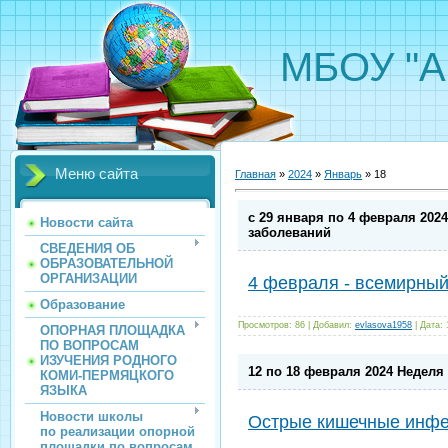
МБОУ "А
Меню сайта
Главная
»
2024
»
Январь
»
18
с 29 января по 4 февраля 202
Новости сайта
заболеваний
СВЕДЕНИЯ ОБ
ОБРАЗОВАТЕЛЬНОЙ
ОРГАНИЗАЦИИ
4 февраля - всемирный
Образование
Просмотров:
86
|
Добавил:
evlasova1958
|
Дата:
ОПОРНАЯ ПЛОЩАДКА
ПО ВОПРОСАМ
ИЗУЧЕНИЯ РОДНОГО
12 по 18 февраля 2024 Недел
КОМИ-ПЕРМЯЦКОГО
ЯЗЫКА
Новости школы
Острые кишечные инфе
по реализации опорной
площадки по вопросам