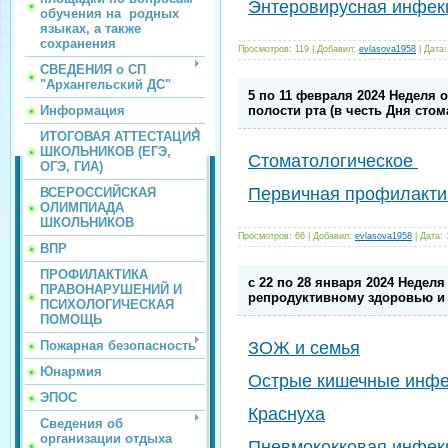
Энтеровирусная инфек
обучения на родных
языках, а также
сохранения
Просмотров:
119
|
Добавил:
evlasova1958
|
Дата:
СВЕДЕНИЯ о СП
"Архангельский ДС"
5 по 11 февраля 2024 Неделя 
Информация
полости рта (в честь Дня стом
ИТОГОВАЯ АТТЕСТАЦИЯ
ШКОЛЬНИКОВ (ЕГЭ,
Стоматологическое
ОГЭ, ГИА)
Первичная профилактик
ВСЕРОССИЙСКАЯ
ОЛИМПИАДА
ШКОЛЬНИКОВ
Просмотров:
66
|
Добавил:
evlasova1958
|
Дата:
ВПР
ПРОФИЛАКТИКА
с 22 по 28 января 2024 Недел
ПРАВОНАРУШЕНИЙ И
репродуктивному здоровью и
ПСИХОЛОГИЧЕСКАЯ
ПОМОЩЬ
Пожарная безопасность
ЗОЖ и семья
Юнармия
Острые кишечные инфе
ЭПОС
Краснуха
Сведения об
организации отдыха
Пневмококковая инфек