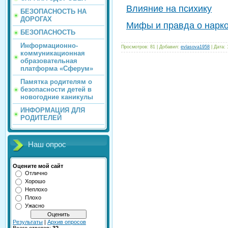
Влияние на психику
БЕЗОПАСНОСТЬ НА
ДОРОГАХ
Мифы и правда о нарко
БЕЗОПАСНОСТЬ
Информационно-
Просмотров:
81
|
Добавил:
evlasova1958
|
Дата:
коммуникационная
образовательная
платформа «Сферум»
Памятка родителям о
безопасности детей в
новогодние каникулы
ИНФОРМАЦИЯ ДЛЯ
РОДИТЕЛЕЙ
Наш опрос
Оцените мой сайт
Отлично
Хорошо
Неплохо
Плохо
Ужасно
Результаты
|
Архив опросов