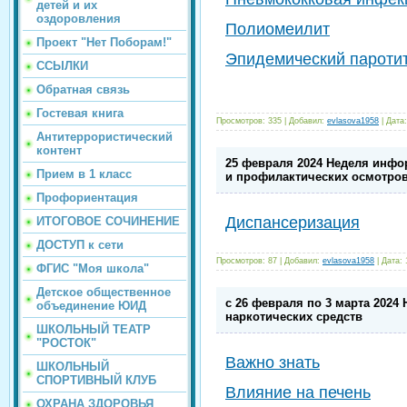
детей и их
оздоровления
Полиомеилит
Проект "Нет Поборам!"
Эпидемический паротит
ССЫЛКИ
Обратная связь
Гостевая книга
Просмотров:
335
|
Добавил:
evlasova1958
|
Дата:
Антитеррористический
контент
25 февраля 2024 Неделя инфо
Прием в 1 класс
и профилактических осмотро
Профориентация
Диспансеризация
ИТОГОВОЕ СОЧИНЕНИЕ
ДОСТУП к сети
Просмотров:
87
|
Добавил:
evlasova1958
|
Дата:
ФГИС "Моя школа"
Детское общественное
с 26 февраля по 3 марта 2024
объединение ЮИД
наркотических средств
ШКОЛЬНЫЙ ТЕАТР
"РОСТОК"
Важно знать
ШКОЛЬНЫЙ
СПОРТИВНЫЙ КЛУБ
Влияние на печень
ОХРАНА ЗДОРОВЬЯ