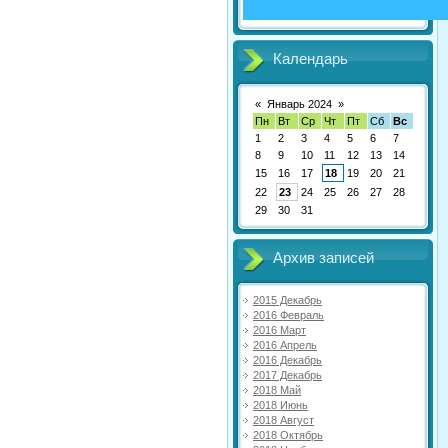
Календарь
«
Январь 2024
»
Пн
Вт
Ср
Чт
Пт
Сб
Вс
1
2
3
4
5
6
7
8
9
10
11
12
13
14
15
16
17
18
19
20
21
22
23
24
25
26
27
28
29
30
31
Архив записей
2015 Декабрь
2016 Февраль
2016 Март
2016 Апрель
2016 Декабрь
2017 Декабрь
2018 Май
2018 Июнь
2018 Август
2018 Октябрь