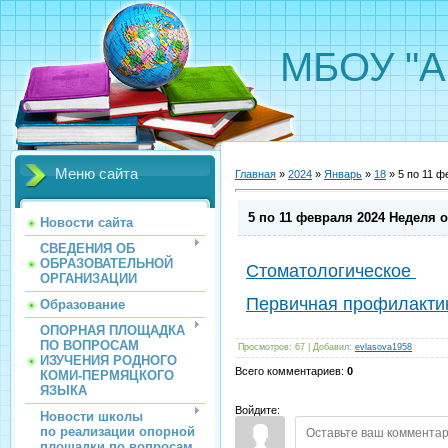
МБОУ "А
Меню сайта
Главная
»
2024
»
Январь
»
18
» 5 по 11 ф
5 по 11 февраля 2024 Неделя 
Новости сайта
СВЕДЕНИЯ ОБ
ОБРАЗОВАТЕЛЬНОЙ
Стоматологическое
ОРГАНИЗАЦИИ
Первичная профилактик
Образование
ОПОРНАЯ ПЛОЩАДКА
ПО ВОПРОСАМ
Просмотров
:
67
|
Добавил
:
evlasova1958
ИЗУЧЕНИЯ РОДНОГО
Всего комментариев
:
0
КОМИ-ПЕРМЯЦКОГО
ЯЗЫКА
Войдите:
Новости школы
по реализации опорной
площадки по вопросам