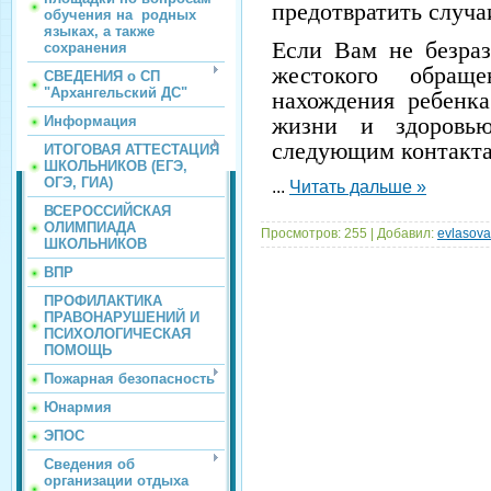
предотвратить случа
обучения на родных
языках, а также
Если Вам не безраз
сохранения
жестокого обращ
СВЕДЕНИЯ о СП
"Архангельский ДС"
нахождения ребенк
жизни и здоровь
Информация
следующим контакта
ИТОГОВАЯ АТТЕСТАЦИЯ
ШКОЛЬНИКОВ (ЕГЭ,
ОГЭ, ГИА)
...
Читать дальше »
ВСЕРОССИЙСКАЯ
ОЛИМПИАДА
Просмотров:
255
|
Добавил:
evlasov
ШКОЛЬНИКОВ
ВПР
ПРОФИЛАКТИКА
ПРАВОНАРУШЕНИЙ И
ПСИХОЛОГИЧЕСКАЯ
ПОМОЩЬ
Пожарная безопасность
Юнармия
ЭПОС
Сведения об
организации отдыха