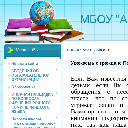
МБОУ "А
Меню сайта
Главная
»
2018
»
Август
»
01
Уважаемые граждане Пе
Новости сайта
СВЕДЕНИЯ ОБ
ОБРАЗОВАТЕЛЬНОЙ
Если Вам известны
ОРГАНИЗАЦИИ
детьми, если Вы я
Образование
обращения с нес
ОПОРНАЯ ПЛОЩАДКА
знаете, что по со
ПО ВОПРОСАМ
ИЗУЧЕНИЯ РОДНОГО
угрожает жизни и 
КОМИ-ПЕРМЯЦКОГО
Вами просит о помо
ЯЗЫКА
внимания подозрит
Новости школы
них, так как наша
по реализации опорной
площадки по вопросам