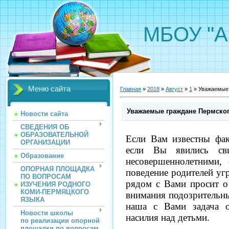
МБОУ "А
Меню сайта
Главная
»
2018
»
Август
»
1
» Уважаемые 
Уважаемые граждане Пермског
Новости сайта
СВЕДЕНИЯ ОБ
ОБРАЗОВАТЕЛЬНОЙ
Если Вам известны фак
ОРГАНИЗАЦИИ
если Вы явились сви
Образование
несовершеннолетними, 
ОПОРНАЯ ПЛОЩАДКА
поведение родителей уг
ПО ВОПРОСАМ
рядом с Вами просит о
ИЗУЧЕНИЯ РОДНОГО
КОМИ-ПЕРМЯЦКОГО
внимания подозрительны
ЯЗЫКА
наша с Вами задача о
Новости школы
насилия над детьми.
по реализации опорной
площадки по вопросам