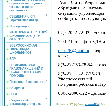
Если Вам не безразличн
обучения на родных
языках, а также
обращения с детьми,
сохранения
ситуации, угрожающей
СВЕДЕНИЯ о СП
сообщить по следующим
"Архангельский ДС"
Информация
02; 020; 2-72-02-телефо
ИТОГОВАЯ АТТЕСТАЦИЯ
ШКОЛЬНИКОВ (ЕГЭ,
ОГЭ, ГИА)
2-71-41- телефон КДН и
ВСЕРОССИЙСКАЯ
ОЛИМПИАДА
deti
-
PK
@
mail
.
ru
– адрес
ШКОЛЬНИКОВ
края;
ВПР
8(342) -253-78-54 – тел
ПРОФИЛАКТИКА
ПРАВОНАРУШЕНИЙ И
ПСИХОЛОГИЧЕСКАЯ
8(342) -217-76-7
ПОМОЩЬ
Уполномоченный
Пожарная безопасность
по правам ребенка в Пер
Юнармия
8800-2000-122 - Детский
ЭПОС
Сведения об
организации отдыха
Просмотров
:
255
|
Добавил
:
evlasova1958
|
Теги
: