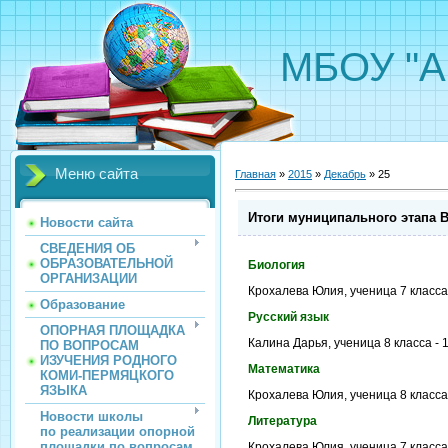
МБОУ "А
Меню сайта
Главная
»
2015
»
Декабрь
»
25
Итоги муниципального этапа
Новости сайта
СВЕДЕНИЯ ОБ
ОБРАЗОВАТЕЛЬНОЙ
Биология
ОРГАНИЗАЦИИ
Крохалева Юлия, ученица 7 класса
Образование
Русский язык
ОПОРНАЯ ПЛОЩАДКА
Калина Дарья, ученица 8 класса - 
ПО ВОПРОСАМ
ИЗУЧЕНИЯ РОДНОГО
Математика
КОМИ-ПЕРМЯЦКОГО
ЯЗЫКА
Крохалева Юлия, ученица 8 класса 
Новости школы
Литература
по реализации опорной
площадки по вопросам
Крохалева Юлия, ученица 7 класса 