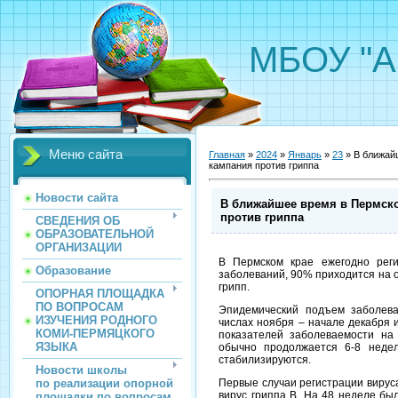
МБОУ "А
Меню сайта
Главная
»
2024
»
Январь
»
23
» В ближай
кампания против гриппа
Новости сайта
В ближайшее время в Пермско
против гриппа
СВЕДЕНИЯ ОБ
ОБРАЗОВАТЕЛЬНОЙ
ОРГАНИЗАЦИИ
В Пермском крае ежегодно реги
Образование
заболеваний, 90% приходится на 
грипп.
ОПОРНАЯ ПЛОЩАДКА
ПО ВОПРОСАМ
Эпидемический подъем заболева
ИЗУЧЕНИЯ РОДНОГО
числах ноября – начале декабря и
КОМИ-ПЕРМЯЦКОГО
показателей заболеваемости на
ЯЗЫКА
обычно продолжается 6-8 недел
стабилизируются.
Новости школы
по реализации опорной
Первые случаи регистрации вирус
вирус гриппа В. На 48 неделе бы
площадки по вопросам