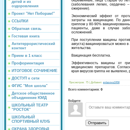
беременные; лица старше 60 лет
детей и их
(заболевания легких, сердечно 
оздоровления
ожирение).
Проект "Нет Поборам!"
Экономический эффект от прот
затраты на вакцинацию. По дан
ССЫЛКИ
гриппом у 80-90% вакцинированны
пациенты, даже в случае забо
Обратная связь
осложнений.
Гостевая книга
При поступлении вакцины против
Антитеррористический
августа) вакцинироваться можно 
контент
жительства.
Прием в 1 класс
Вакцинация бесплатна.
Профориентация
Эффективность вакцины от гр
медицинских препаратов. Согла
ИТОГОВОЕ СОЧИНЕНИЕ
края вирусов гриппа не выявлено,
ДОСТУП к сети
Просмотров
:
75
|
Добавил
:
evlasova1958
ФГИС "Моя школа"
Всего комментариев
:
0
Детское общественное
объединение ЮИД
Войдите:
ШКОЛЬНЫЙ ТЕАТР
"РОСТОК"
ШКОЛЬНЫЙ
СПОРТИВНЫЙ КЛУБ
Отправить
ОХРАНА ЗДОРОВЬЯ