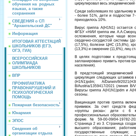
циркулировал весь эпидемический 
обучения на родных
языках, а также
Среди заболевших по удельному в
сохранения
- более 51%, дети и подростки 7-
приходилось 10%.
СВЕДЕНИЯ о СП
"Архангельский ДС"
Вирус гриппа A(H1N1) остается 
ФГБУ «НИИ гриппа им. А.А.Сморо
Информация
осложнения, которые чаще воз
сердечно-сосудистой системы (до
ИТОГОВАЯ АТТЕСТАЦИЯ
(17,5%), болезни ЦНС (15,8%), х
ШКОЛЬНИКОВ (ЕГЭ,
(13,3%) и ожирение (11,6%), лиц с
ОГЭ, ГИА)
В целях подготовки к предстоящ
ВСЕРОССИЙСКАЯ
запланировано привить против гри
ОЛИМПИАДА
населения).
ШКОЛЬНИКОВ
В предстоящий эпидемический 
ВПР
циркуляция следующих штаммов ви
(H1N1)pdm; A/Darwin/9/202
ПРОФИЛАКТИКА
В/Austria/1359417/2021 (линия В/Vi
ПРАВОНАРУШЕНИЙ И
Вирусы гриппа А(H1N1)pdm и А(
ПСИХОЛОГИЧЕСКАЯ
сезоны.
ПОМОЩЬ
Вакцинация против гриппа вклю
Пожарная безопасность
прививок. За счет средств фед
«группы риска»: дети с 6 м
Юнармия
профессиональных образовательн
форме. № 59-00-09/04-19782-202
ЭПОС
Страница 2 из 3. Страница созда
высшего образования; работник
Сведения об
государственные служащие; 
организации отдыха