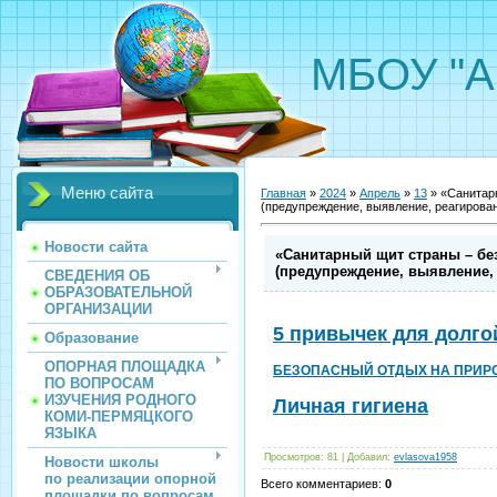
МБОУ "А
Меню сайта
Главная
»
2024
»
Апрель
»
13
» «Санитарн
(предупреждение, выявление, реагирова
Новости сайта
«Санитарный щит страны – бе
(предупреждение, выявление,
СВЕДЕНИЯ ОБ
ОБРАЗОВАТЕЛЬНОЙ
ОРГАНИЗАЦИИ
5 привычек для долго
Образование
ОПОРНАЯ ПЛОЩАДКА
БЕЗОПАСНЫЙ ОТДЫХ НА ПРИР
ПО ВОПРОСАМ
ИЗУЧЕНИЯ РОДНОГО
Личная гигиена
КОМИ-ПЕРМЯЦКОГО
ЯЗЫКА
Просмотров
:
81
|
Добавил
:
evlasova1958
Новости школы
по реализации опорной
Всего комментариев
:
0
площадки по вопросам