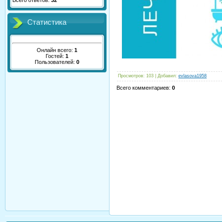
Всего ответов:
32
Статистика
Онлайн всего:
1
Гостей:
1
Пользователей:
0
Просмотров
:
103
|
Добавил
:
evlasova1958
Всего комментариев
:
0