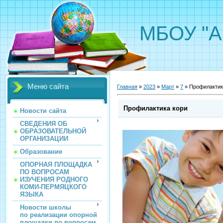
МБОУ "А
Меню сайта
Главная
»
2023
»
Март
»
7
» Профилактик
Профилактика кори
Новости сайта
СВЕДЕНИЯ ОБ
ОБРАЗОВАТЕЛЬНОЙ
ОРГАНИЗАЦИИ
Образование
ОПОРНАЯ ПЛОЩАДКА
ПО ВОПРОСАМ
ИЗУЧЕНИЯ РОДНОГО
КОМИ-ПЕРМЯЦКОГО
ЯЗЫКА
Новости школы
по реализации опорной
площадки по вопросам