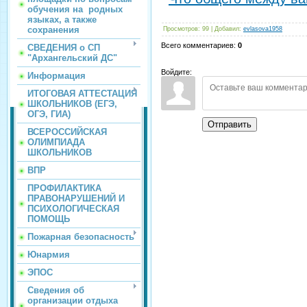
обучения на родных
языках, а также
сохранения
Просмотров
:
99
|
Добавил
:
evlasova1958
Всего комментариев
:
0
СВЕДЕНИЯ о СП
"Архангельский ДС"
Войдите:
Информация
ИТОГОВАЯ АТТЕСТАЦИЯ
ШКОЛЬНИКОВ (ЕГЭ,
ОГЭ, ГИА)
Отправить
ВСЕРОССИЙСКАЯ
ОЛИМПИАДА
ШКОЛЬНИКОВ
ВПР
ПРОФИЛАКТИКА
ПРАВОНАРУШЕНИЙ И
ПСИХОЛОГИЧЕСКАЯ
ПОМОЩЬ
Пожарная безопасность
Юнармия
ЭПОС
Сведения об
организации отдыха