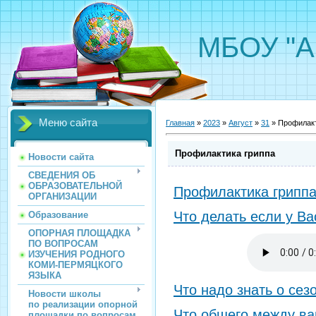
МБОУ "А
Меню сайта
Главная
»
2023
»
Август
»
31
» Профилакт
Профилактика гриппа
Новости сайта
СВЕДЕНИЯ ОБ
ОБРАЗОВАТЕЛЬНОЙ
Профилактика гриппа
ОРГАНИЗАЦИИ
Что делать если у Ва
Образование
ОПОРНАЯ ПЛОЩАДКА
ПО ВОПРОСАМ
ИЗУЧЕНИЯ РОДНОГО
КОМИ-ПЕРМЯЦКОГО
ЯЗЫКА
Что надо знать о сез
Новости школы
по реализации опорной
Что общего между в
площадки по вопросам