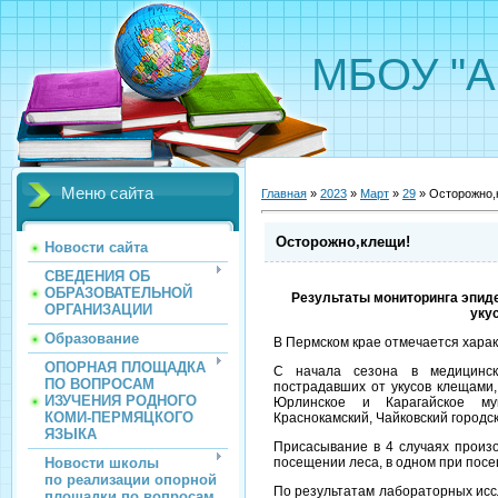
МБОУ "А
Меню сайта
Главная
»
2023
»
Март
»
29
» Осторожно,
Осторожно,клещи!
Новости сайта
СВЕДЕНИЯ ОБ
ОБРАЗОВАТЕЛЬНОЙ
Результаты мониторинга эпид
ОРГАНИЗАЦИИ
уку
Образование
В Пермском крае отмечается хара
ОПОРНАЯ ПЛОЩАДКА
С начала сезона в медицинск
ПО ВОПРОСАМ
пострадавших от укусов клещами,
ИЗУЧЕНИЯ РОДНОГО
Юрлинское и Карагайское мун
КОМИ-ПЕРМЯЦКОГО
Краснокамский, Чайковский городс
ЯЗЫКА
Присасывание в 4 случаях произ
Новости школы
посещении леса, в одном при посе
по реализации опорной
По результатам лабораторных исс
площадки по вопросам