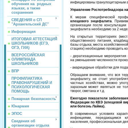
инфицированы гранулоцитарным ан
обучения на родных
языках, а также
Управление Роспотребнадзора н
сохранения
К мерам специфической проф
СВЕДЕНИЯ о СП
клещевого энцефалита
. Привив
"Архангельский ДС"
организации после консультации
энцефалита необходимо за 2 неде
Информация
На открытых территориях (мест
ИТОГОВАЯ АТТЕСТАЦИЯ
общественного питания, кладбищ
ШКОЛЬНИКОВ (ЕГЭ,
базы отдыха; места хозяйственно
ОГЭ, ГИА)
стациях) необходимо проводить к
ВСЕРОССИЙСКАЯ
- дератизационные мероприятия 
ОЛИМПИАДА
на уменьшение численности прокор
ШКОЛЬНИКОВ
- акарицидные обработки для под
ВПР
Обращаем внимание, что вся тер
ПРОФИЛАКТИКА
энцефалиту, не стоит употреблят
ПРАВОНАРУШЕНИЙ И
частных хозяйствах, можно упот
ПСИХОЛОГИЧЕСКАЯ
заразным может являться не тол
творог, сметана и т.д.
ПОМОЩЬ
Ежегодно показатели заболевае
Пожарная безопасность
Федерации по КВЭ (клещевой ви
Юнармия
или болезнь Лайма).
ЭПОС
В современных условиях характ
инфекциями, передающимся кл
Сведения об
населения, профессиональная дея
организации отдыха