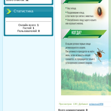
Всего ответов:
32
Статистика
Онлайн всего:
1
Гостей:
1
Пользователей:
0
Просмотров
:
138
|
Добавил
:
evlasova1958
Всего комментариев
:
0