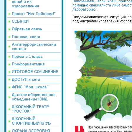
Напоминаем, если клещ присоса
детей и их
помощью специалиста либо самост
оздоровления
лабораторию.
Проект "Нет Поборам!"
Эпидемиологическая ситуация по
ССЫЛКИ
под контролем Управления Роспот
Обратная связь
Гостевая книга
Антитеррористический
контент
Прием в 1 класс
Профориентация
ИТОГОВОЕ СОЧИНЕНИЕ
ДОСТУП к сети
ФГИС "Моя школа"
Детское общественное
объединение ЮИД
ШКОЛЬНЫЙ ТЕАТР
"РОСТОК"
ШКОЛЬНЫЙ
СПОРТИВНЫЙ КЛУБ
ОХРАНА ЗДОРОВЬЯ