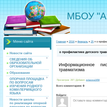
МБОУ "А
Меню сайта
Главная
»
2016
»
Февраль
»
25
» о профи
о профилактике детского тра
Новости сайта
СВЕДЕНИЯ ОБ
ОБРАЗОВАТЕЛЬНОЙ
Информационное пи
ОРГАНИЗАЦИИ
травматизма
Образование
ОПОРНАЯ ПЛОЩАДКА
Просмотров
:
297
|
Добавил
:
evlasova1958
ПО ВОПРОСАМ
ИЗУЧЕНИЯ РОДНОГО
Всего комментариев
:
0
КОМИ-ПЕРМЯЦКОГО
ЯЗЫКА
Войдите:
Новости школы
по реализации опорной
площадки по вопросам