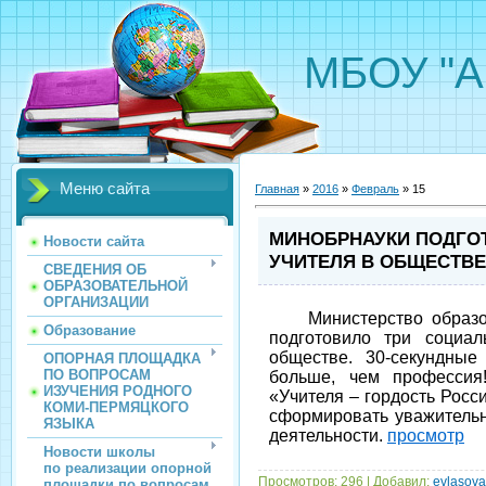
МБОУ "А
Меню сайта
Главная
»
2016
»
Февраль
»
15
МИНОБРНАУКИ ПОДГО
Новости сайта
УЧИТЕЛЯ В ОБЩЕСТВЕ
СВЕДЕНИЯ ОБ
ОБРАЗОВАТЕЛЬНОЙ
ОРГАНИЗАЦИИ
Министерство образова
Образование
подготовило три социа
обществе. 30-секундны
ОПОРНАЯ ПЛОЩАДКА
ПО ВОПРОСАМ
больше, чем профессия
ИЗУЧЕНИЯ РОДНОГО
«Учителя – гордость Росс
КОМИ-ПЕРМЯЦКОГО
сформировать уважительн
ЯЗЫКА
деятельности.
просмотр
Новости школы
по реализации опорной
Просмотров:
296
|
Добавил:
evlasov
площадки по вопросам