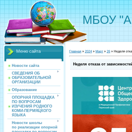
МБОУ "А
Меню сайта
Главная
»
2024
»
Март
»
26
» Неделя отка
Неделя отказа от зависимосте
Новости сайта
СВЕДЕНИЯ ОБ
ОБРАЗОВАТЕЛЬНОЙ
ОРГАНИЗАЦИИ
Образование
ОПОРНАЯ ПЛОЩАДКА
ПО ВОПРОСАМ
ИЗУЧЕНИЯ РОДНОГО
КОМИ-ПЕРМЯЦКОГО
ЯЗЫКА
Новости школы
по реализации опорной
площадки по вопросам