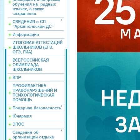
обучения на родных
языках, а также
сохранения
СВЕДЕНИЯ о СП
"Архангельский ДС"
Информация
ИТОГОВАЯ АТТЕСТАЦИЯ
ШКОЛЬНИКОВ (ЕГЭ,
ОГЭ, ГИА)
ВСЕРОССИЙСКАЯ
ОЛИМПИАДА
ШКОЛЬНИКОВ
ВПР
ПРОФИЛАКТИКА
ПРАВОНАРУШЕНИЙ И
ПСИХОЛОГИЧЕСКАЯ
ПОМОЩЬ
Пожарная безопасность
Юнармия
ЭПОС
Сведения об
организации отдыха