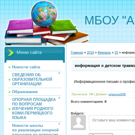
МБОУ "А
Меню сайта
Главная
»
2016
»
Февраль
»
25
» информа
информация о детском травм
Новости сайта
СВЕДЕНИЯ ОБ
ОБРАЗОВАТЕЛЬНОЙ
Информационное письмо о профил
ОРГАНИЗАЦИИ
Образование
Просмотров
:
299
|
Добавил
:
evlasova1958
ОПОРНАЯ ПЛОЩАДКА
Всего комментариев
:
0
ПО ВОПРОСАМ
ИЗУЧЕНИЯ РОДНОГО
КОМИ-ПЕРМЯЦКОГО
Войдите:
ЯЗЫКА
Новости школы
по реализации опорной
площадки по вопросам