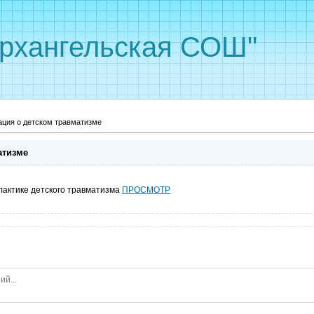
рхангельская СОШ"
ция о детском травматизме
атизме
актике детского травматизма
ПРОСМОТР