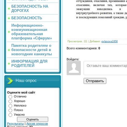
БЕЗОПАСНОСТЬ НА
ДОРОГАХ
БЕЗОПАСНОСТЬ
Информационно-
коммуникационная
образовательная
платформа «Сферум»
Просмотров
:
111
|
Добавил
:
evlasova1958
Памятка родителям о
Всего комментариев
:
0
безопасности детей в
новогодние каникулы
Войдите:
ИНФОРМАЦИЯ ДЛЯ
РОДИТЕЛЕЙ
Наш опрос
Отправить
Оцените мой сайт
Отлично
Хорошо
Неплохо
Плохо
Ужасно
Результаты
|
Архив опросов