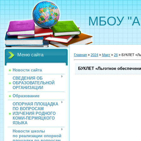
МБОУ "А
Меню сайта
Главная
»
2024
»
Март
»
26
» БУКЛЕТ «Ль
БУКЛЕТ «Льготное обеспечени
Новости сайта
СВЕДЕНИЯ ОБ
ОБРАЗОВАТЕЛЬНОЙ
ОРГАНИЗАЦИИ
Образование
ОПОРНАЯ ПЛОЩАДКА
ПО ВОПРОСАМ
ИЗУЧЕНИЯ РОДНОГО
КОМИ-ПЕРМЯЦКОГО
ЯЗЫКА
Новости школы
по реализации опорной
площадки по вопросам