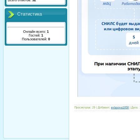
Всего ответов:
32
Статистика
Онлайн всего:
1
Гостей:
1
Пользователей:
0
Просмотров:
29
|
Добавил:
evlasova1958
|
Дата: