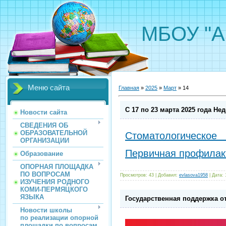
МБОУ "А
Меню сайта
Главная
»
2025
»
Март
»
14
С 17 по 23 марта 2025 года Н
Новости сайта
СВЕДЕНИЯ ОБ
ОБРАЗОВАТЕЛЬНОЙ
Стоматологическое
ОРГАНИЗАЦИИ
Первичная профилакт
Образование
ОПОРНАЯ ПЛОЩАДКА
ПО ВОПРОСАМ
Просмотров:
43
|
Добавил:
evlasova1958
|
Дата:
ИЗУЧЕНИЯ РОДНОГО
КОМИ-ПЕРМЯЦКОГО
ЯЗЫКА
Государственная поддержка от
Новости школы
по реализации опорной
площадки по вопросам