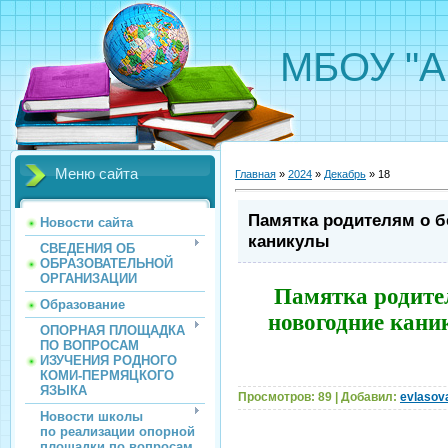
МБОУ "А
Меню сайта
Главная
»
2024
»
Декабрь
»
18
Памятка родителям о б
Новости сайта
каникулы
СВЕДЕНИЯ ОБ
ОБРАЗОВАТЕЛЬНОЙ
ОРГАНИЗАЦИИ
Памятка родител
Образование
новогодние кан
ОПОРНАЯ ПЛОЩАДКА
ПО ВОПРОСАМ
ИЗУЧЕНИЯ РОДНОГО
КОМИ-ПЕРМЯЦКОГО
ЯЗЫКА
Просмотров:
89
|
Добавил:
evlasov
Новости школы
по реализации опорной
площадки по вопросам